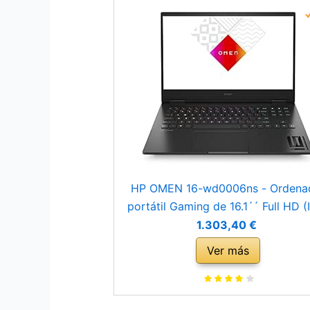
HP OMEN 16-wd0006ns - Ordena
portátil Gaming de 16.1´´ Full HD (I
Core i7-13620H, 16GB RAM, 1TB S
1.303,40 €
NVIDIA GeForce RTX 4060, Sin Sis
Ver más
Operativo ) Black - Teclado QWE
Español