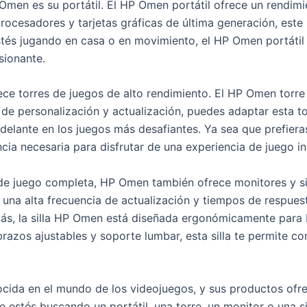
men es su portátil. El HP Omen portátil ofrece un rendimi
rocesadores y tarjetas gráficas de última generación, este 
stés jugando en casa o en movimiento, el HP Omen portátil
sionante.
e torres de juegos de alto rendimiento. El HP Omen torre 
 de personalización y actualización, puedes adaptar esta to
elante en los juegos más desafiantes. Ya sea que prefieras
cia necesaria para disfrutar de una experiencia de juego in
de juego completa, HP Omen también ofrece monitores y si
na alta frecuencia de actualización y tiempos de respuesta
ás, la silla HP Omen está diseñada ergonómicamente para 
azos ajustables y soporte lumbar, esta silla te permite co
ida en el mundo de los videojuegos, y sus productos ofre
e estés buscando un portátil, una torre, un monitor o una s