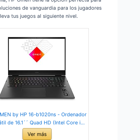
oluciones de vanguardia para los jugadores
va tus juegos al siguiente nivel.
MEN by HP 16-b1020ns - Ordenador
til de 16.1´´ Quad HD (Intel Core i7-
0H, 16GB RAM, 512GB SSD, 165 Hz,
Ver más
IA GeForce RTX 3070 Ti, Sin Sistema