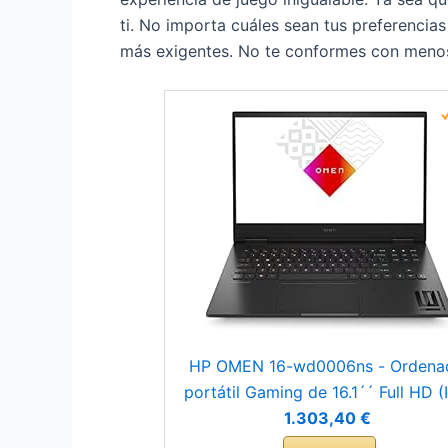
ti. No importa cuáles sean tus preferenci
más exigentes. No te conformes con menos, 
HP OMEN 16-wd0006ns - Ordena
portátil Gaming de 16.1´´ Full HD (I
Core i7-13620H, 16GB RAM, 1TB S
1.303,40 €
NVIDIA GeForce RTX 4060, Sin Sis