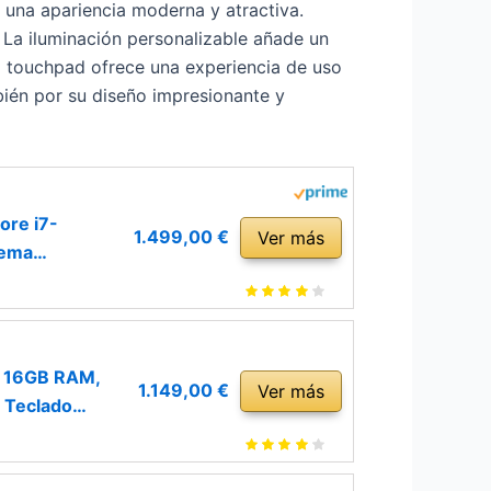
n una apariencia moderna y atractiva.
 La iluminación personalizable añade un
el touchpad ofrece una experiencia de uso
bién por su diseño impresionante y
ore i7-
1.499,00 €
Ver más
tema
, 16GB RAM,
1.149,00 €
Ver más
 Teclado