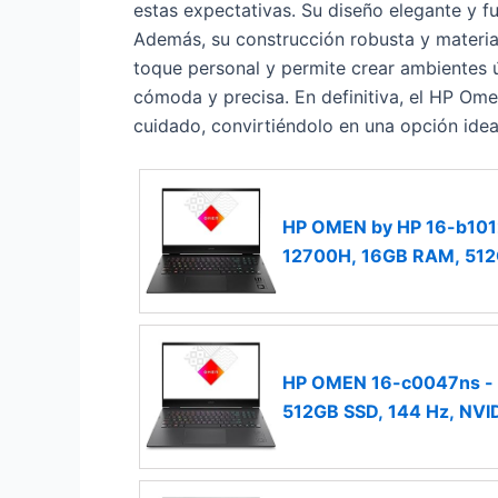
estas expectativas. Su diseño elegante y f
Además, su construcción robusta y material
toque personal y permite crear ambientes ú
cómoda y precisa. En definitiva, el HP Ome
cuidado, convirtiéndolo en una opción idea
HP OMEN by HP 16-b1012ns
12700H, 16GB RAM, 512G
Operativo) Negro
HP OMEN 16-c0047ns - O
512GB SSD, 144 Hz, NVID
QWERTY Español