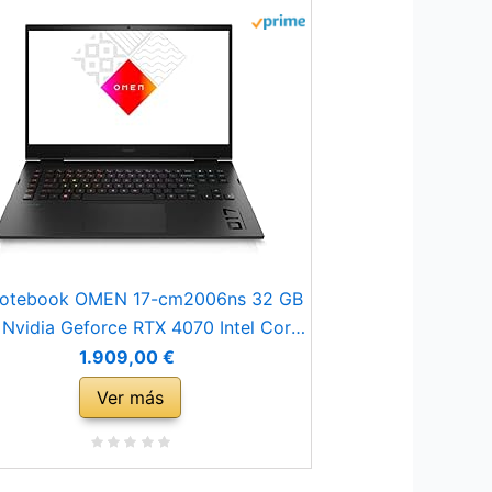
otebook OMEN 17-cm2006ns 32 GB
Nvidia Geforce RTX 4070 Intel Core
3700HX QWERTY Español 17,3´´ 1 TB
1.909,00 €
SSD
Ver más