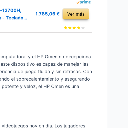
7-12700H,
1.785,06 €
Ver más
 - Teclado
a computadora, y el HP Omen no decepciona
ste dispositivo es capaz de manejar las
riencia de juego fluida y sin retrasos. Con
tando el sobrecalentamiento y asegurando
 potente y veloz, el HP Omen es una
s videojuegos hoy en día. Los jugadores