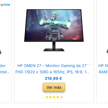
dor
HP OMEN 27 – Monitor Gaming de 27´´
HP N
ntel
FHD (1920 x 1080 a 165Hz, IPS, 16:9, 1ms,
RAM 
SD,
HDMI, Antirreflejo, HDR, DisplayPort,
i7-1
219,99 €
tema
AMD FreeSync Premium, Compatible con
Ver más
RTY
Consolas, Altura e Inclinación Ajustable)
Negro