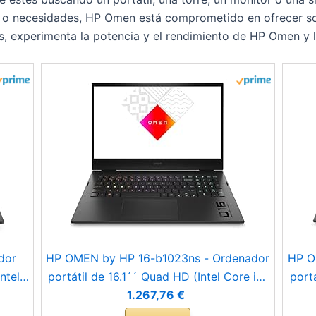
as o necesidades, HP Omen está comprometido en ofrecer s
experimenta la potencia y el rendimiento de HP Omen y lle
dor
HP OMEN by HP 16-b1023ns - Ordenador
HP O
ntel
portátil de 16.1´´ Quad HD (Intel Core i7-
portá
SD,
12700H, 16GB RAM, 512GB SSD, NVIDIA
1270
1.267,76 €
tema
GeForce RTX 3070, Sin Sistema
NVID