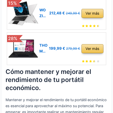
15%
12+512GB SSD
Expansión 1TB
WO
212,48 €
Ver más
249,99 €
Bluetooth 4.2
ZIFA
Ventilador
N
Refrigeración 1920 *
Ord
1200 2K Pantalla-Azul
ena
28%
dor
Port
THO
199,99 €
Ver más
279,99 €
átil
MS
14´´
ON
Win
Ord
11
ena
Cómo mantener y mejorar el
256
dor
rendimiento de tu portátil
GB
port
SSD
átil
económico.
Sop
de
orte
14´´
Mantener y mejorar el rendimiento de tu portátil económico
1TB
3K
es esencial para aprovechar al máximo su potencial. Para
SSD
IPS
empezar, es importante realizar un mantenimiento regular,