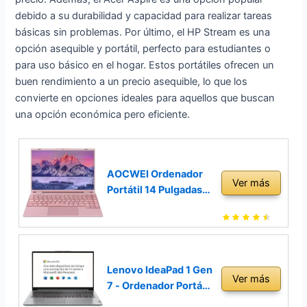
debido a su durabilidad y capacidad para realizar tareas
básicas sin problemas. Por último, el HP Stream es una
opción asequible y portátil, perfecto para estudiantes o
para uso básico en el hogar. Estos portátiles ofrecen un
buen rendimiento a un precio asequible, lo que los
convierte en opciones ideales para aquellos que buscan
una opción económica pero eficiente.
AOCWEI Ordenador
Ver más
Portátil 14 Pulgadas
8GB DDR4 256GB
SSD 1 TB Expand
Celeron Intel N5095
(hasta 2.9Ghz)
Portátil Win 11 con
Lenovo IdeaPad 1 Gen
Ver más
Ventilador 1920 *
7 - Ordenador Portátil
1200 2K FHD Pantalla
15.6´´ HD (Intel