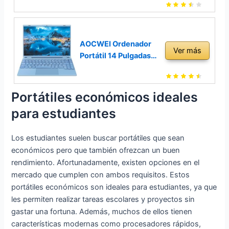
Dual WiFi
Celeron N4020, 4GB
Compatibilidad -Rosa
RAM, 128GB SSD,
Intel UHD Graphics
600, Incluye
AOCWEI Ordenador
Ver más
Microsoft 365,
Portátil 14 Pulgadas
Windows 11 Home en
8GB DDR4 256GB
Modo S) Gris –
SSD 1 TB Expand
Teclado QWERTY
Celeron Intel N5095
Portátiles económicos ideales
Español
(hasta 2.9Ghz)
para estudiantes
Portátil Win 11 con
Ventilador 1920 *
Los estudiantes suelen buscar portátiles que sean
1200 2K FHD Pantalla
Dual WiFi
económicos pero que también ofrezcan un buen
Compatibilidad -Blue
rendimiento. Afortunadamente, existen opciones en el
mercado que cumplen con ambos requisitos. Estos
portátiles económicos son ideales para estudiantes, ya que
les permiten realizar tareas escolares y proyectos sin
gastar una fortuna. Además, muchos de ellos tienen
características modernas como procesadores rápidos,