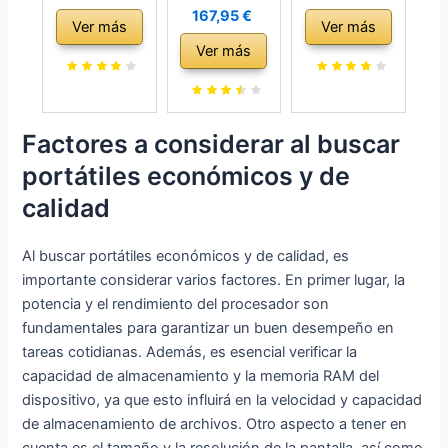
Portátil de 17,3
Ordenador
Portátil 15,6
167,95 €
Ver más
Ver más
Pulgadas 8 GB
portatil
Pulgadas 16GB
Ver más
RAM 512 GB
Pantalla 14,1´´,
DDR4 512GB
SSD PC
Windows 10
SSD Intel
Portátil,
Pro, Intel
N95(hasta
Celeron Up to
Celeron
3.4Ghz)
Factores a considerar al buscar
2.8 GHz, FHD
Gemini Lake
Portátil
portátiles económicos y de
1920 x 1080,
N4020, RAM
Expansión
2.4/5.0G WiFi,
4GB / ROM
2TB,1920 *
calidad
Bluetooth 4.2,
64GB, Teclado
1080,BT5.0,5G
Admite
en Español
WiFi,Altavoz,m
Al buscar portátiles económicos y de calidad, es
Memoria
icrófono,USB
importante considerar varios factores. En primer lugar, la
Extensible 512
3.2,HDMI,Tipo
potencia y el rendimiento del procesador son
GB TF
C,diseño de
fundamentales para garantizar un buen desempeño en
Metal Ligero
tareas cotidianas. Además, es esencial verificar la
capacidad de almacenamiento y la memoria RAM del
dispositivo, ya que esto influirá en la velocidad y capacidad
de almacenamiento de archivos. Otro aspecto a tener en
cuenta es el tamaño y la resolución de la pantalla, así como