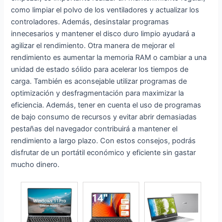
Exp
Intel
como limpiar el polvo de los ventiladores y actualizar los
ansi
Cel
controladores. Además, desinstalar programas
ón
ero
innecesarios y mantener el disco duro limpio ayudará a
port
n
agilizar el rendimiento. Otra manera de mejorar el
atil
N51
rendimiento es aumentar la memoria RAM o cambiar a una
2.4
00
unidad de estado sólido para acelerar los tiempos de
G+5
Qua
carga. También es aconsejable utilizar programas de
G
d
optimización y desfragmentación para maximizar la
WiFi
Cor
eficiencia. Además, tener en cuenta el uso de programas
Blue
e,
de bajo consumo de recursos y evitar abrir demasiadas
toot
4GB
h
pestañas del navegador contribuirá a mantener el
RA
4.2
rendimiento a largo plazo. Con estos consejos, podrás
M,
USB
128
disfrutar de un portátil económico y eficiente sin gastar
HD
GB
mucho dinero.
MI
SSD
192
,
0x1
Win
080
dow
FHD
s 11