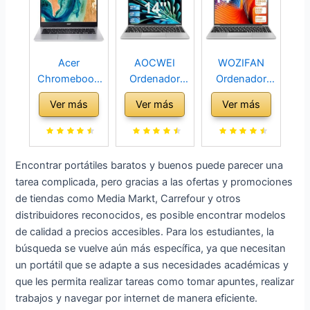
Acer
AOCWEI
WOZIFAN
Chromebook
Ordenador
Ordenador
314 CB314-
Portátil Win 11
Portátil 14´´
Ver más
Ver más
Ver más
2H-K8MM -
con 5G WiFi,
Win11 128GB
Ordenador
Ordenadores
Expansión
Portátil 14´´
portatiles 14
SSD 1TB up to
FullHD (ARM
Pulgadas 6GB
2.8Ghz Intel
Encontrar portátiles baratos y buenos puede parecer una
Cortex A73
RAM 128GB
N4020 Ligero
tarea complicada, pero gracias a las ofertas y promociones
MT8183, 8GB
ROM
Portátiles PC
de tiendas como Media Markt, Carrefour y otros
RAM, 64GB
Expansión
2.4G+5G WiFi
distribuidores reconocidos, es posible encontrar modelos
SSD,
SSD 1TB,
Bluetooth 4.2
de calidad a precios accesibles. Para los estudiantes, la
ChromeOS)
Bluetooth 4.2
HDMI con
búsqueda se vuelve aún más específica, ya que necesitan
Plata - Teclado
USB HDMI
ratón
un portátil que se adapte a sus necesidades académicas y
QWERTY
Apoyo Ratón
inalambrico &
que les permita realizar tareas como tomar apuntes, realizar
Español
Inalambrico &
Pegatinas
trabajos y navegar por internet de manera eficiente.
Pegatinas
Teclado