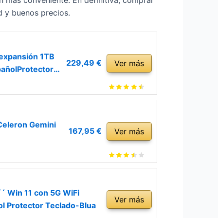
ún más conveniente. En definitiva, comprar
d y buenos precios.
 expansión 1TB
229,49 €
Ver más
pañolProtector
 Celeron Gemini
167,95 €
Ver más
´ Win 11 con 5G WiFi
Ver más
l Protector Teclado-Blua