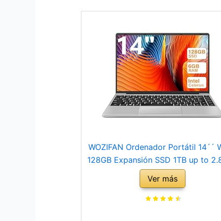
WOZIFAN Ordenador Portátil 14´´ 
128GB Expansión SSD 1TB up to 2
Intel N4020 Ligero Portátiles P
Ver más
2.4G+5G WiFi Bluetooth 4.2 HDMI
ratón inalambrico & Pegatinas Tec
Español-Plata