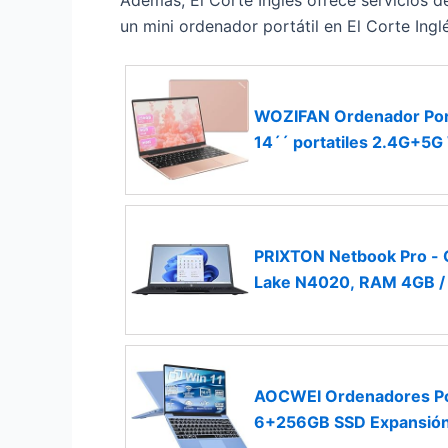
Además, El Corte Inglés ofrece servicios d
un mini ordenador portátil en El Corte Ing
WOZIFAN Ordenador Port
14´´ portatiles 2.4G+5G
de Teclado-Oro
PRIXTON Netbook Pro - Or
Lake N4020, RAM 4GB /
AOCWEI Ordenadores Port
6+256GB SSD Expansión 