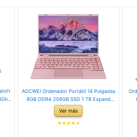
Win11
AOCWEI Ordenador Portátil 14 Pulgadas
Ord
.8Ghz
8GB DDR4 256GB SSD 1 TB Expand
C
Celeron Intel N5095 (hasta 2.9Ghz)
Bl
Ver más
 con
Portátil Win 11 con Ventilador 1920 * 1200
lado
2K FHD Pantalla Dual WiFi Compatibilidad
i
-Rosa