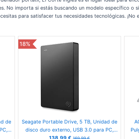
es. No importa si estás buscando un modelo específico o s
necesitas para satisfacer tus necesidades tecnológicas. ¡No
18%
ad de
Seagate Portable Drive, 5 TB, Unidad de
A
 PC,
disco duro externo, USB 3.0 para PC,
Pul
s de
ordenador portátil y Mac y 2 años de
N95
138,99 €
169,99 €