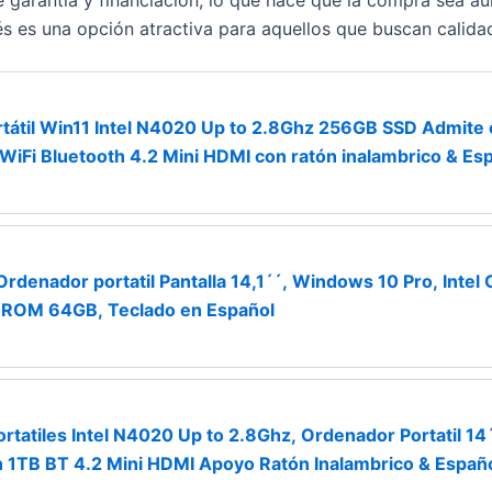
e garantía y financiación, lo que hace que la compra sea a
lés es una opción atractiva para aquellos que buscan calida
átil Win11 Intel N4020 Up to 2.8Ghz 256GB SSD Admite
 WiFi Bluetooth 4.2 Mini HDMI con ratón inalambrico & Es
denador portatil Pantalla 14,1´´, Windows 10 Pro, Intel
 ROM 64GB, Teclado en Español
atiles Intel N4020 Up to 2.8Ghz, Ordenador Portatil 14´
1TB BT 4.2 Mini HDMI Apoyo Ratón Inalambrico & Españo