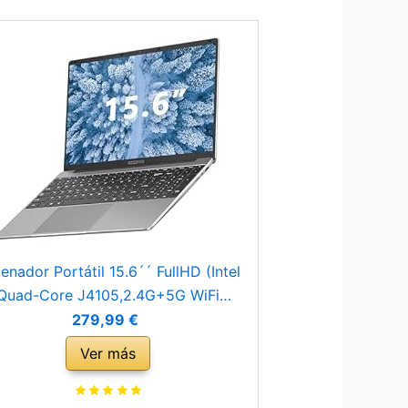
enador Portátil 15.6´´ FullHD (Intel
Quad-Core J4105,2.4G+5G WiFi
uetooth 4.2 Mini HDMI,256GB SSD
279,99 €
Admite expansión)Gris con ratón
Ver más
nalambrico&Protector de Teclado
QWERTY Español