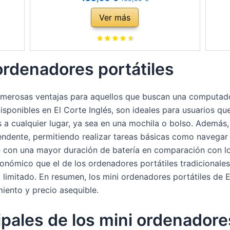
ition
servicios Rescue, Amazon Special Edition
Ver más
(STGX5000400)
3.2,
ordenadores portátiles
umerosas ventajas para aquellos que buscan una computado
isponibles en El Corte Inglés, son ideales para usuarios qu
 a cualquier lugar, ya sea en una mochila o bolso. Además,
dente, permitiendo realizar tareas básicas como navegar p
 con una mayor duración de batería en comparación con l
onómico que el de los ordenadores portátiles tradicionales,
 limitado. En resumen, los mini ordenadores portátiles de 
iento y precio asequible.
ipales de los mini ordenadore