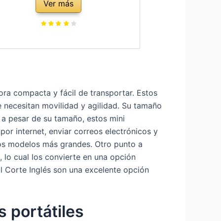
Ver más
2TB,1920 * 1080,BT5.0,5G
WiFi,Altavoz,micrófono,USB
HDMI,Tipo C,diseño de Metal Ligero
ra compacta y fácil de transportar. Estos
e necesitan movilidad y agilidad. Su tamaño
 a pesar de su tamaño, estos mini
or internet, enviar correos electrónicos y
os modelos más grandes. Otro punto a
 lo cual los convierte en una opción
El Corte Inglés son una excelente opción
s portátiles