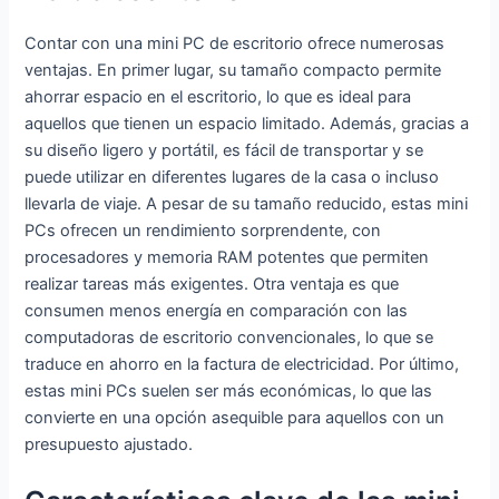
de
NVMe SSD,
Ordenador
Sobremesa,4K
WIFI6, Dual
con Graphique
Contar con una mini PC de escritorio ofrece numerosas
Mini
HDMI, Pantalla
Radeon RX
ventajas. En primer lugar, su tamaño compacto permite
Computador
Dual,
Vega 10/4K 60
ahorrar espacio en el escritorio, lo que es ideal para
2xHDMI/WiFi
1000Mbps, BT
Hz
aquellos que tienen un espacio limitado. Además, gracias a
5/BT4.2/RJ45
5.2
HDMI+VGA/5
su diseño ligero y portátil, es fácil de transportar y se
for Escuela
G Business PC
puede utilizar en diferentes lugares de la casa o incluso
Educación
llevarla de viaje. A pesar de su tamaño reducido, estas mini
PCs ofrecen un rendimiento sorprendente, con
procesadores y memoria RAM potentes que permiten
realizar tareas más exigentes. Otra ventaja es que
consumen menos energía en comparación con las
computadoras de escritorio convencionales, lo que se
traduce en ahorro en la factura de electricidad. Por último,
estas mini PCs suelen ser más económicas, lo que las
convierte en una opción asequible para aquellos con un
presupuesto ajustado.