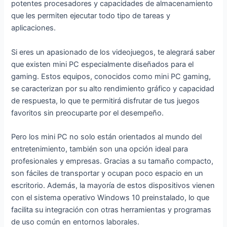
potentes procesadores y capacidades de almacenamiento
BT, 2.4/5G
sobremesa
BT4.2, RJ45-
que les permiten ejecutar todo tipo de tareas y
WiFi, USB 3.0,
Mini PC
LAN, Mini
aplicaciones.
HD, para
(reacondiciona
Computadora
Oficina/Hogar
do)
para Escuela
Si eres un apasionado de los videojuegos, te alegrará saber
Educación
que existen mini PC especialmente diseñados para el
gaming. Estos equipos, conocidos como mini PC gaming,
se caracterizan por su alto rendimiento gráfico y capacidad
de respuesta, lo que te permitirá disfrutar de tus juegos
favoritos sin preocuparte por el desempeño.
Pero los mini PC no solo están orientados al mundo del
entretenimiento, también son una opción ideal para
profesionales y empresas. Gracias a su tamaño compacto,
son fáciles de transportar y ocupan poco espacio en un
escritorio. Además, la mayoría de estos dispositivos vienen
con el sistema operativo Windows 10 preinstalado, lo que
facilita su integración con otras herramientas y programas
de uso común en entornos laborales.