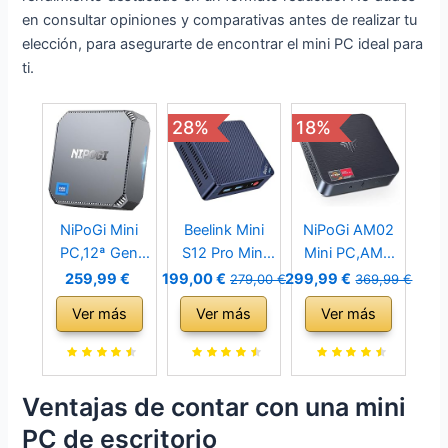
en consultar opiniones y comparativas antes de realizar tu
elección, para asegurarte de encontrar el mini PC ideal para
ti.
28%
18%
NiPoGi Mini
Beelink Mini
NiPoGi AM02
PC,12ª Gen
S12 Pro Mini
Mini PC,AMD
Intel Alder
PC, Mini
Ryzen 7
259,99 €
199,00 €
299,99 €
279,00 €
369,99 €
Lake-N100
Ordenador de
3750H,16 GB
Ver más
Ver más
Ver más
(hasta
Sobremesa
DDR4 / 512 GB
3,40GHz, 6W
con Alder
SSD Mini
Solo),16GB
Lake-N N100,
Ordenadores
DDR4 512GB
16GB DDR4
de
Ventajas de contar con una mini
M.2 SSD Mini
+500GB M.2
sobremesa,Ho
PC de escritorio
Ordenadores
PCIe 2280
me Office Mini