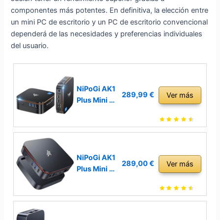
componentes más potentes. En definitiva, la elección entre
un mini PC de escritorio y un PC de escritorio convencional
dependerá de las necesidades y preferencias individuales
del usuario.
NiPoGi AK1
289,99 €
Ver más
Plus Mini PC
Intel 12TH
Alder Lake-
N95 (hasta
3.4GHz,15
W),16GB
NiPoGi AK1
289,00 €
Ver más
DDR4/1TB
Plus Mini PC
M.2 NVMe
Intel 12TH
SSD,Mini
Alder Lake-
Ordenadore
N100(hasta
s de
3.4GHz,6W