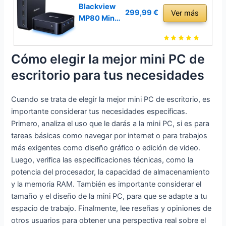
Sobremesa,
),16GB
Blackview
299,99 €
Ver más
2xHDMI,4K
DDR4/512G
MP80 Mini
@60HZ,BT
B M.2 NVMe
PC Intel
4.2,RJ45-
SSD,Mini
12th N97
LAN,Mini
Ordenadore
(hasta 3,6
Cómo elegir la mejor mini PC de
Computado
s de
GHz), 16GB
escritorio para tus necesidades
ra para
Sobremesa,
LPDDR5
Negocios/E
2xHDMI,4K
512GB M.2
scuela
@60HZ,BT
Cuando se trata de elegir la mejor mini PC de escritorio, es
SSD Mini
4.2/WiFi6,R
Ordenador
importante considerar tus necesidades específicas.
J45,Mini
de
Primero, analiza el uso que le darás a la mini PC, si es para
Computado
Escritorio
tareas básicas como navegar por internet o para trabajos
ra para
Windows 11
más exigentes como diseño gráfico o edición de video.
Negocios/E
Pro,
Luego, verifica las especificaciones técnicas, como la
scuela
Compatible
potencia del procesador, la capacidad de almacenamiento
con LAN
y la memoria RAM. También es importante considerar el
Dual,
tamaño y el diseño de la mini PC, para que se adapte a tu
3*HDMI,
espacio de trabajo. Finalmente, lee reseñas y opiniones de
USB 3.0,
otros usuarios para obtener una perspectiva real sobre el