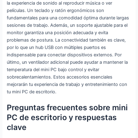
la experiencia de sonido al reproducir música o ver
go,Micro PC
a con 2
películas. Un teclado y ratón ergonómicos son
Ethernet,HD
fundamentales para una comodidad óptima durante largas
MI/DP/Type
sesiones de trabajo. Además, un soporte ajustable para el
-C para
monitor garantiza una posición adecuada y evita
Educación/
problemas de postura. La conectividad también es clave,
Oficina/Jue
por lo que un hub USB con múltiples puertos es
go,Micro PC
indispensable para conectar dispositivos externos. Por
último, un ventilador adicional puede ayudar a mantener la
temperatura del mini PC bajo control y evitar
sobrecalentamientos. Estos accesorios esenciales
mejorarán tu experiencia de trabajo y entretenimiento con
tu mini PC de escritorio.
Preguntas frecuentes sobre mini
PC de escritorio y respuestas
clave