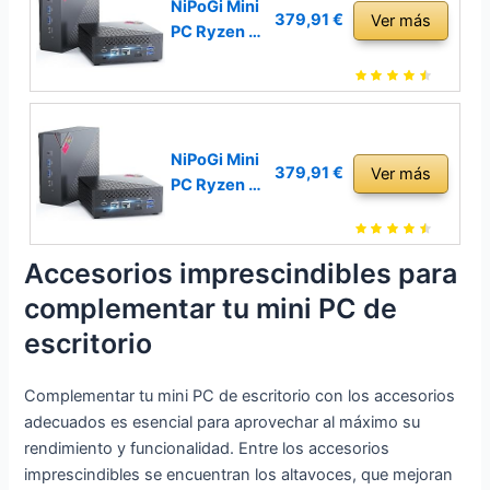
DDR4
NiPoGi Mini
379,91 €
Ver más
512GB SSD
PC Ryzen 5
Mini
5500U
Ordenadore
(6C/12T,
s de
hasta 4,0
Sobremesa,
GHz),16GB
Mini
DDR4
NiPoGi Mini
379,91 €
Ver más
Computador
512GB SSD
PC Ryzen 5
a con 2
Mini
5500U
Ethernet,HD
Ordenadore
(6C/12T,
MI/DP/Type
s de
hasta 4,0
Accesorios imprescindibles para
-C para
Sobremesa,
GHz),16GB
complementar tu mini PC de
Educación/
Mini
DDR4
Oficina/Jue
Computador
512GB SSD
escritorio
go,Micro PC
a con 2
Mini
Ethernet,HD
Ordenadore
Complementar tu mini PC de escritorio con los accesorios
MI/DP/Type
s de
adecuados es esencial para aprovechar al máximo su
-C para
Sobremesa,
rendimiento y funcionalidad. Entre los accesorios
Educación/
Mini
imprescindibles se encuentran los altavoces, que mejoran
Oficina/Jue
Computador