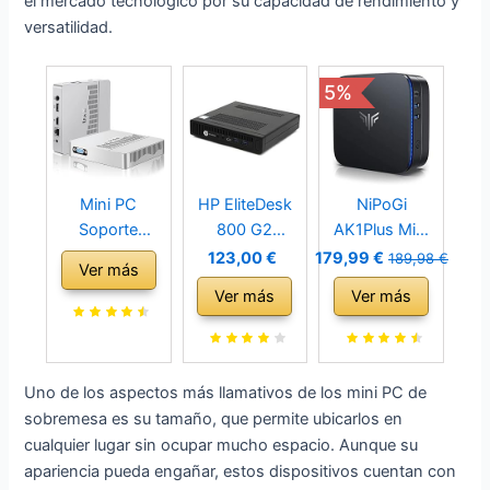
el mercado tecnológico por su capacidad de rendimiento y
versatilidad.
5%
Mini PC
HP EliteDesk
NiPoGi
Soporte
800 G2
AK1Plus Mini
512GB M.2
Desktop Mini
PC Intel Alder
123,00 €
179,99 €
189,98 €
Ver más
SSD
USDT Intel
Lake-N95
Ver más
Ver más
Expansión,
Quad Core i5
(hasta
N3350 Micro
256 GB SSD
3.4GHz), 8GB
Ordenador de
disco duro 8
DDR4 256GB
Sobremesa
GB de
ROM, Mini
Uno de los aspectos más llamativos de los mini PC de
64GB eMMC,
memoria Win
Ordenadores
sobremesa es su tamaño, que permite ubicarlos en
Small Gaming
10 Pro MAR
de Sobremesa,
cualquier lugar sin ocupar mucho espacio. Aunque su
PC 4K UHD
Ultra Slim
2xHDMI,
apariencia pueda engañar, estos dispositivos cuentan con
Doble Pantalla,
Ordenador de
4K@60HZ,