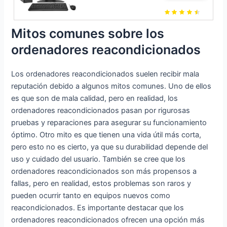
DVD,
I5-2400, 3.1
800 G1 -
WiFi,Windo
GHz, 8GB
Ordenador
ws 10 Pro
RAM, Disco
de
Mitos comunes sobre los
64)
500GB HDD,
sobremesa
ordenadores reacondicionados
(Reacondici
Windows 10
+ TFT 23''
onado)
Home 64
(Intel Core
bits)
Los ordenadores reacondicionados suelen recibir mala
i5-4570,
(Reacondici
3.2 GHz,
reputación debido a algunos mitos comunes. Uno de ellos
onado)
16GB de
es que son de mala calidad, pero en realidad, los
RAM, Disco
ordenadores reacondicionados pasan por rigurosas
SSD 240GB
pruebas y reparaciones para asegurar su funcionamiento
+ 500GB
óptimo. Otro mito es que tienen una vida útil más corta,
HDD, WiFi
pero esto no es cierto, ya que su durabilidad depende del
PCI,
uso y cuidado del usuario. También se cree que los
Windows 10
ordenadores reacondicionados son más propensos a
Pro 64 bits)
fallas, pero en realidad, estos problemas son raros y
(Reacondici
pueden ocurrir tanto en equipos nuevos como
onado)
reacondicionados. Es importante destacar que los
ordenadores reacondicionados ofrecen una opción más