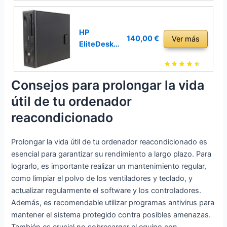
RAM,SSD
sobremesa
de 240 GB,
(Intel Core
DVD,
i5-3470,
HP
140,00 €
Ver más
Windows 10
8GB de RAM,
EliteDesk
Profesional,
Disco HDD
800 G1 -
Negro
de 500GB,
Ordenador
(Reacondici
Lector DVD,
de
Consejos para prolongar la vida
onado)
Windows 10
sobremesa
útil de tu ordenador
PRO ES 64) -
(Intel Core
Negro
i5-4570,
reacondicionado
(Reacondicio
16GB de
nado)
RAM, Disco
Prolongar la vida útil de tu ordenador reacondicionado es
SSD de
esencial para garantizar su rendimiento a largo plazo. Para
240GB+50
lograrlo, es importante realizar un mantenimiento regular,
0 HDD,
como limpiar el polvo de los ventiladores y teclado, y
Lector DVD,
actualizar regularmente el software y los controladores.
Windows 10
Además, es recomendable utilizar programas antivirus para
Pro ES 64) -
mantener el sistema protegido contra posibles amenazas.
Negro
También es crucial no sobrecargar el equipo con