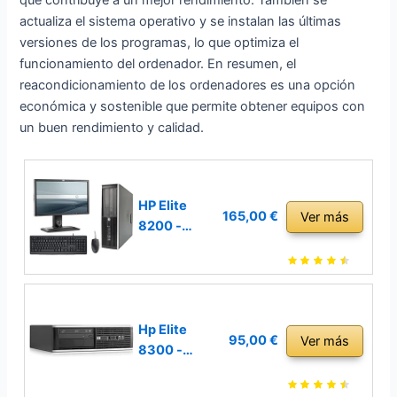
que contribuye a un mejor rendimiento. También se
actualiza el sistema operativo y se instalan las últimas
versiones de los programas, lo que optimiza el
funcionamiento del ordenador. En resumen, el
reacondicionamiento de los ordenadores es una opción
económica y sostenible que permite obtener equipos con
un buen rendimiento y calidad.
HP Elite
165,00 €
Ver más
8200 -
Ordenador
de
sobremesa
Completo +
Pantalla 22
Hp Elite
95,00 €
Ver más
pulgadas(Int
8300 -
el Core I5-
Ordenador
2400, 8GB
de