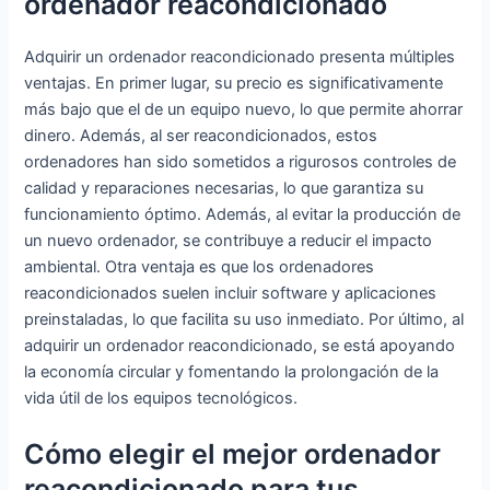
ordenador reacondicionado
Ordenador 4K,
Ordenador 4K,
+ 500GB HDD,
2xHDMI/WiFi
2xHDMI/WiFi
Lector,
5/BT4.2/RJ45
5/BT4.2/RJ45
Windows 10
Adquirir un ordenador reacondicionado presenta múltiples
Pro ES 64)
ventajas. En primer lugar, su precio es significativamente
(Reacondicion
más bajo que el de un equipo nuevo, lo que permite ahorrar
ado)
dinero. Además, al ser reacondicionados, estos
ordenadores han sido sometidos a rigurosos controles de
calidad y reparaciones necesarias, lo que garantiza su
funcionamiento óptimo. Además, al evitar la producción de
un nuevo ordenador, se contribuye a reducir el impacto
ambiental. Otra ventaja es que los ordenadores
reacondicionados suelen incluir software y aplicaciones
preinstaladas, lo que facilita su uso inmediato. Por último, al
adquirir un ordenador reacondicionado, se está apoyando
la economía circular y fomentando la prolongación de la
vida útil de los equipos tecnológicos.
Cómo elegir el mejor ordenador
reacondicionado para tus