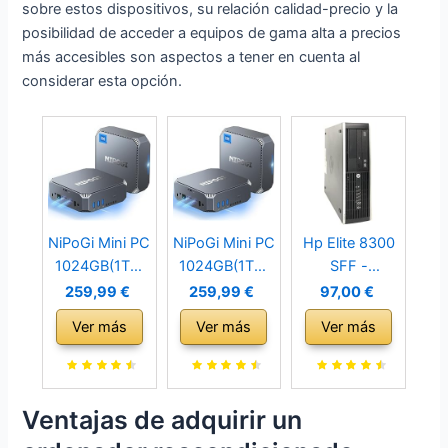
sobre estos dispositivos, su relación calidad-precio y la
posibilidad de acceder a equipos de gama alta a precios
más accesibles son aspectos a tener en cuenta al
considerar esta opción.
NiPoGi Mini PC
NiPoGi Mini PC
Hp Elite 8300
1024GB(1TB)
1024GB(1TB)
SFF -
M.2 SSD, 12ª
M.2 SSD, 12ª
Ordenador de
259,99 €
259,99 €
97,00 €
Gen Intel Alder
Gen Intel Alder
sobremesa
Ver más
Ver más
Ver más
Lake-N100
Lake-N100
(Intel Core i5-
(hasta 3,4
(hasta 3,4
3470, 3.2
GHz, 6W
GHz, 6W
GHz, 8GB de
Solo),AK2Plus
Solo),AK2Plus
RAM, Disco
Ventajas de adquirir un
16GB DDR4,
16GB DDR4,
SSD de 240GB