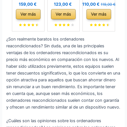
de sobremesa
Desktop Mini
Elite 8300 SFF
159,00 €
123,00 €
110,00 €
119,00 €
(Intel Core i7-
USDT Intel
(Intel Core i5-
Ver más
Ver más
Ver más
3770, 16GB de
Quad Core i5
3470 3.2 GHz
RAM, Disco
256 GB SSD
16GB de RAM
SSD 240GB +
disco duro 8
Disco SSD de
500GB HDD,
GB de
240GB +
¿Son realmente baratos los ordenadores
Lector DVD,
memoria Win
500GB HDD
reacondicionados? Sin duda, una de las principales
Windows 10
10 Pro MAR
Lector DVD
ventajas de los ordenadores reacondicionados es su
Pro ES 64) -
Ultra Slim
Windows 10
precio más económico en comparación con los nuevos. Al
Negro
Ordenador de
Pro ES 64)
haber sido utilizados previamente, estos equipos suelen
(Reacondicion
sobremesa
(Reacondicion
tener descuentos significativos, lo que los convierte en una
ado)
Mini PC
ado)
opción atractiva para aquellos que buscan ahorrar dinero
(reacondiciona
sin renunciar a un buen rendimiento. Es importante tener
do)
en cuenta que, aunque sean más económicos, los
ordenadores reacondicionados suelen contar con garantía
y ofrecen un rendimiento similar al de un dispositivo nuevo.
¿Cuáles son las opiniones sobre los ordenadores