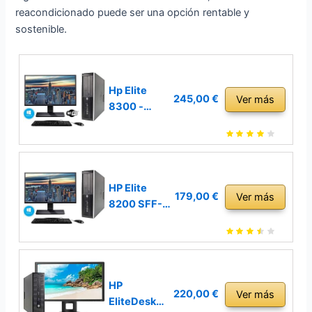
reacondicionado puede ser una opción rentable y
sostenible.
Hp Elite
245,00 €
Ver más
8300 -
Ordenador
de
sobremesa
+ Monitor
24'' (Intel
HP Elite
179,00 €
Ver más
Core i5-
8200 SFF-
3470, 8GB
Ordenador
de RAM,
de
Disco de
sobremesa
240 SSD+
+TFT
500GB
22pulgadas
HP
220,00 €
Ver más
HDD, Lector
(Intel Core
EliteDesk