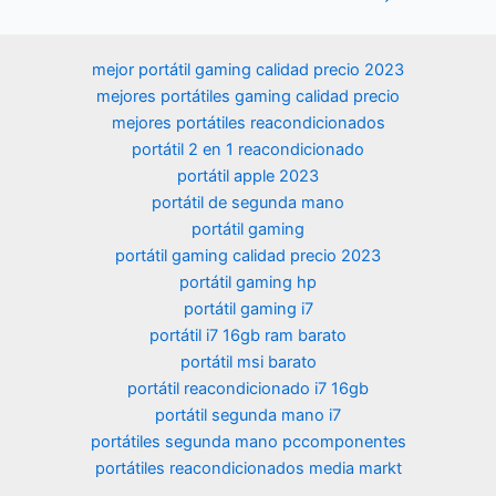
(Reacondicion
Pro ES 64)
Bluetooth 4.2
entradas
ado)
(Reacondicion
Ventilador
ado)
Refrigeración
mejor portátil gaming calidad precio 2023
1920 * 1200
mejores portátiles gaming calidad precio
2K Pantalla-
mejores portátiles reacondicionados
Negro
portátil 2 en 1 reacondicionado
portátil apple 2023
portátil de segunda mano
portátil gaming
portátil gaming calidad precio 2023
portátil gaming hp
portátil gaming i7
portátil i7 16gb ram barato
portátil msi barato
portátil reacondicionado i7 16gb
portátil segunda mano i7
portátiles segunda mano pccomponentes
portátiles reacondicionados media markt