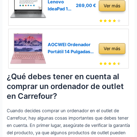
SSD Laptop
Lenovo
269,00 €
Ver más
Gaming
IdeaPad 1
Intel
Gen 7 -
Celeron
Ordenador
N5100 PC
Portátil 15.6
Portatil
´´ FullHD
Windows 11
(AMD
AOCWEI Ordenador
Ver más
con Pantalla
3020e, 4GB
Portátil 14 Pulgadas
3K
RAM,
8GB DDR4 256GB
3000x200
128GB SSD,
SSD 1 TB Expand
0 WiFi de
AMD
Celeron Intel N5095
¿Qué debes tener en cuenta al
2,4+5GHz
Radeon
(hasta 2.9Ghz)
comprar un ordenador de outlet
Bluetooth
Graphics,
Portátil Win 11 con
Tipo c Mini
Windows 11
Ventilador 1920 *
en Carrefour?
HDMI Gris
Home en
1200 2K FHD Pantalla
Modo S,
Dual WiFi
Cuando decides comprar un ordenador en el outlet de
Microsoft
Compatibilidad -Rosa
Carrefour, hay algunas cosas importantes que debes tener
365
en cuenta. En primer lugar, asegúrate de verificar la garantía
Personal
del producto, ya que algunos productos de outlet pueden
Incluido)