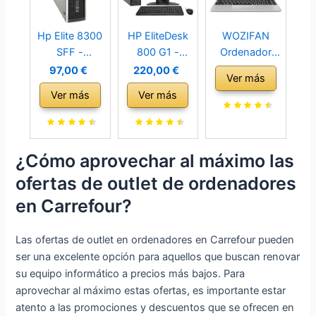
Hp Elite 8300
HP EliteDesk
WOZIFAN
SFF -
800 G1 -
Ordenador
Ordenador de
Ordenador de
Portátil 14´´
97,00 €
220,00 €
Ver más
sobremesa
sobremesa +
Win11 128GB
Ver más
Ver más
(Intel Core i5-
TFT 23'' (Intel
Expansión
3470, 3.2
Core i5-4570,
SSD 1TB up to
GHz, 8GB de
3.2 GHz, 16GB
2.8Ghz Intel
RAM, Disco
de RAM, Disco
N4020 Ligero
¿Cómo aprovechar al máximo las
SSD de 240GB
SSD 240GB +
Portátiles PC
ofertas de outlet de ordenadores
+ 500GB HDD,
500GB HDD,
2.4G+5G WiFi
Lector,
WiFi PCI,
Bluetooth 4.2
en Carrefour?
Windows 10
Windows 10
HDMI con
Pro ES 64)
Pro 64 bits)
ratón
Las ofertas de outlet en ordenadores en Carrefour pueden
(Reacondicion
(Reacondicion
inalambrico &
ser una excelente opción para aquellos que buscan renovar
ado)
ado)
Pegatinas
su equipo informático a precios más bajos. Para
Teclado
aprovechar al máximo estas ofertas, es importante estar
Español-Plata
atento a las promociones y descuentos que se ofrecen en