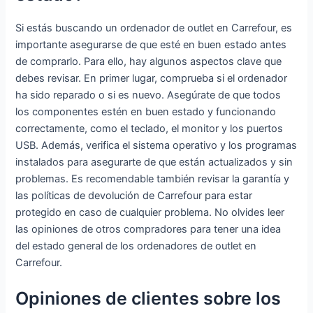
LPDDR4
B SSD
256GB SSD
Convertible
Si estás buscando un ordenador de outlet en Carrefour, es
Portatil USB
180° PC
importante asegurarse de que esté en buen estado antes
Bluetooth
Portatil
de comprarlo. Para ello, hay algunos aspectos clave que
4.2 HDMI
Celeron
debes revisar. En primer lugar, comprueba si el ordenador
WiFi Doble
N5095 15.6
ha sido reparado o si es nuevo. Asegúrate de que todos
Banda
Inch
los componentes estén en buen estado y funcionando
Laptop
Desbloqueo
correctamente, como el teclado, el monitor y los puertos
de Huellas
USB. Además, verifica el sistema operativo y los programas
Dactilares
instalados para asegurarte de que están actualizados y sin
Teclado
problemas. Es recomendable también revisar la garantía y
Retroilumin
las políticas de devolución de Carrefour para estar
ado
protegido en caso de cualquier problema. No olvides leer
WiFi+BT
las opiniones de otros compradores para tener una idea
Laptop
del estado general de los ordenadores de outlet en
Carrefour.
Opiniones de clientes sobre los