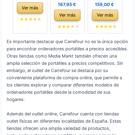
Portátil 14
Ordenador
de sobremesa
167,95 €
159,00 €
Ver más
Pulgadas 8GB
portatil
(Intel Core i7-
Ver más
Ver más
DDR4 256GB
Pantalla 14,1´´,
3770, 16GB de
SSD 1 TB
Windows 10
RAM, Disco
Expand
Pro, Intel
SSD 240GB +
Celeron Intel
Celeron
500GB HDD,
Es importante destacar que Carrefour no es la única opción
N5095 (hasta
Gemini Lake
Lector DVD,
para encontrar ordenadores portátiles a precios accesibles.
2.9Ghz)
N4020, RAM
Windows 10
Otras tiendas como Media Markt también ofrecen una
Portátil Win 11
4GB / ROM
Pro ES 64) -
amplia selección de portátiles a precios competitivos. Sin
con Ventilador
64GB, Teclado
Negro
embargo, el outlet de Carrefour se destaca por su
1920 * 1200
en Español
(Reacondicion
conveniente plataforma de compra online, que permite a
2K FHD
ado)
los clientes explorar y comparar diferentes modelos de
Pantalla Dual
ordenadores portátiles desde la comodidad de sus
WiFi
hogares.
Compatibilidad
-Blue
Además del outlet online, Carrefour cuenta con tiendas
outlet físicas en diferentes localidades de España. Estas
tiendas ofrecen una amplia variedad de productos,