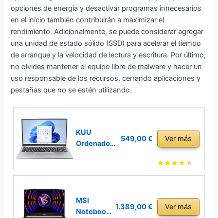
opciones de energía y desactivar programas innecesarios
en el inicio también contribuirán a maximizar el
rendimiento. Adicionalmente, se puede considerar agregar
una unidad de estado sólido (SSD) para acelerar el tiempo
de arranque y la velocidad de lectura y escritura. Por último,
no olvides mantener el equipo libre de malware y hacer un
uso responsable de los recursos, cerrando aplicaciones y
pestañas que no se estén utilizando.
KUU
549,00 €
Ver más
Ordenador
Portatil 15.6
Pulgadas,
Computado
ra Portatil
Core i7-
MSI
1.389,00 €
Ver más
1185G7,
Notebook