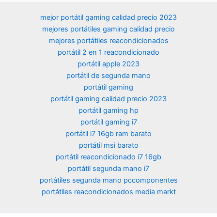
Color Negro -
Home) Silver -
Windows 11
Teclado
Teclado
Home
mejor portátil gaming calidad precio 2023
QWERTY
QWERTY
Advanced)
mejores portátiles gaming calidad precio
Español
Español
Core black -
mejores portátiles reacondicionados
teclado
portátil 2 en 1 reacondicionado
QWERTY
portátil apple 2023
español
portátil de segunda mano
portátil gaming
portátil gaming calidad precio 2023
portátil gaming hp
portátil gaming i7
portátil i7 16gb ram barato
portátil msi barato
portátil reacondicionado i7 16gb
portátil segunda mano i7
portátiles segunda mano pccomponentes
portátiles reacondicionados media markt