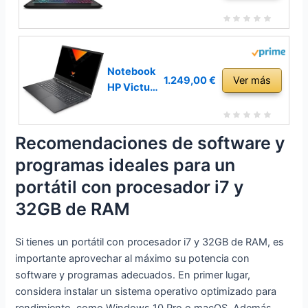
Laptop
Katana 15-
16GB RAM
487XES
512GB SSD,
32 GB
WiFi 6E,
RAM Intel
Type-C,
Core i7-
Notebook
1.249,00 €
Ver más
RJ45,
13620H
HP Victus
Teclado
Nvidia
16-
Retroilumin
Geforce
d1040ns
ado,
RTX 4060
16,1´´ i7-
Recomendaciones de software y
Windows 11
15,6´´ 1
12700H
programas ideales para un
Pro con
TB SSD
32 GB
Lector de
RAM
portátil con procesador i7 y
Huellas
Qwerty
32GB de RAM
Dactilares
Español
512 GB
Si tienes un portátil con procesador i7 y 32GB de RAM, es
SSD
importante aprovechar al máximo su potencia con
software y programas adecuados. En primer lugar,
considera instalar un sistema operativo optimizado para