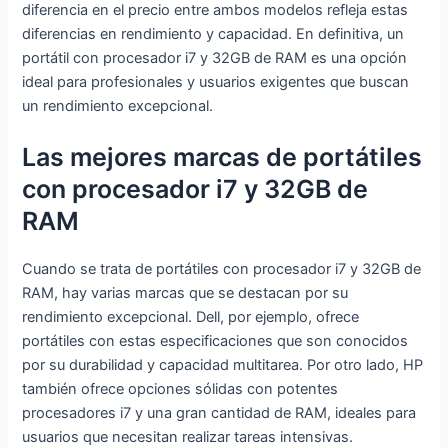
l
diferencia en el precio entre ambos modelos refleja estas
Iris
diferencias en rendimiento y capacidad. En definitiva, un
Gra
portátil con procesador i7 y 32GB de RAM es una opción
phi
ideal para profesionales y usuarios exigentes que buscan
cs,
un rendimiento excepcional.
Sin
Sist
Las mejores marcas de portátiles
em
con procesador i7 y 32GB de
a
Op
RAM
era
tivo
Cuando se trata de portátiles con procesador i7 y 32GB de
)
RAM, hay varias marcas que se destacan por su
Plat
rendimiento excepcional. Dell, por ejemplo, ofrece
a y
portátiles con estas especificaciones que son conocidos
Azu
por su durabilidad y capacidad multitarea. Por otro lado, HP
l-
también ofrece opciones sólidas con potentes
Tec
procesadores i7 y una gran cantidad de RAM, ideales para
lad
usuarios que necesitan realizar tareas intensivas.
o