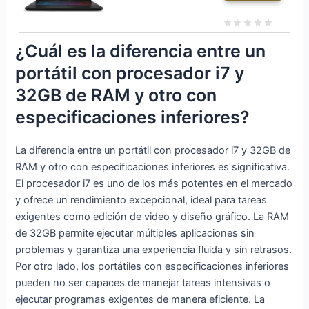
Full
Color Azul - Teclado
Pulse 17
HD
QWERTY español
B13VFK-
(Int
687XES
¿Cuál es la diferencia entre un
el
Intel Core
portátil con procesador i7 y
Cor
i7-13700H
e
32 GB
32GB de RAM y otro con
i7-
RAM 17,3
especificaciones inferiores?
135
´´ 1 TB
5U,
SSD
La diferencia entre un portátil con procesador i7 y 32GB de
16G
RAM y otro con especificaciones inferiores es significativa.
B
RA
El procesador i7 es uno de los más potentes en el mercado
M,
y ofrece un rendimiento excepcional, ideal para tareas
100
exigentes como edición de video y diseño gráfico. La RAM
0G
de 32GB permite ejecutar múltiples aplicaciones sin
B
problemas y garantiza una experiencia fluida y sin retrasos.
SS
Por otro lado, los portátiles con especificaciones inferiores
D,
pueden no ser capaces de manejar tareas intensivas o
Inte
ejecutar programas exigentes de manera eficiente. La