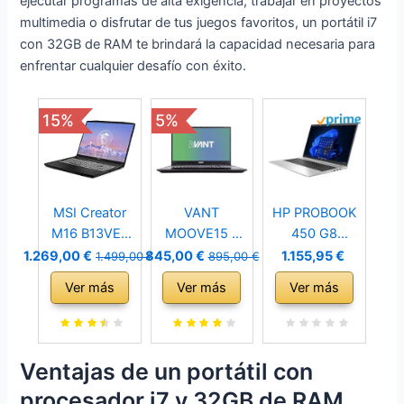
ejecutar programas de alta exigencia, trabajar en proyectos
multimedia o disfrutar de tus juegos favoritos, un portátil i7
con 32GB de RAM te brindará la capacidad necesaria para
enfrentar cualquier desafío con éxito.
15%
5%
MSI Creator
VANT
HP PROBOOK
M16 B13VE-
MOOVE15 -
450 G8
1617XES -
Ordenador
Laptop 15,6
1.269,00 €
845,00 €
1.155,95 €
1.499,00 €
895,00 €
Ordenador
Portátil 15.6´´
FHD Display,
Ver más
Ver más
Ver más
portátil 16' Full
FullHD (Intel
Intel Core i7-
HD+ (Intel
Core i7-1255u,
1165G7, 32GB
Core i7-
32GB RAM
DDR4 RAM,
13700H, 32GB
DDR4
512GB SSD,
Ventajas de un portátil con
RAM, 1TB SSD,
3200Mhz, 1TB
Intel Iris Xe,
procesador i7 y 32GB de RAM
RTX 4050-
SSD NVMe
Windows 10