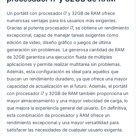
6GB, Sin
PCIe4.0, Intel
Pro
Sistema
Iris Xe, Ubuntu
Un portátil con procesador i7 y 32GB de RAM ofrece
operativo)
Linux) Negro -
numerosas ventajas para los usuarios más exigentes.
Black, Teclado
Teclado
Gracias al potente procesador i7, se obtiene un rendimiento
QWERTY
QWERTY
excepcional, capaz de manejar tareas exigentes como
español
Español
edición de video, diseño gráfico o juegos de última
generación sin problemas. La generosa cantidad de RAM
de 32GB garantiza una ejecución fluida de múltiples
aplicaciones y permite realizar multitarea sin problemas.
Además, esta configuración es ideal para aquellos que
buscan un rendimiento duradero, ya que ofrece una mayor
capacidad de actualización en el futuro. Además, el portátil
con procesador i7 y 32GB de RAM también proporciona un
mayor almacenamiento y una mayor velocidad de carga, lo
que mejora la experiencia general del usuario. En definitiva,
esta combinación de procesador y RAM ofrece un
rendimiento excepcional y una mayor versatilidad para
satisfacer las necesidades de cualquier usuario exigente.