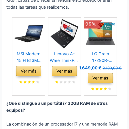
RAM, capaz de ofrecer un rendimiento excepcional en
todas las tareas que realicemos.
25%
MSI Modern
Lenovo A-
LG Gram
15 H B13M-
Ware ThinkPad
17Z90R-
008XES -
T490 i7-
G.AD79B -
1.649,00 €
2.199,00 €
Ver más
Ver más
Ordenador
8665U 32GB
Ordenador
Ver más
portátil 15.6'
RAM 512GB
Portátil, 17
Full HD (Intel
SSD FullHD IPS
Pulgadas IPS ,
Core i7-
Webcam
Intel Core EVO
13620H, 32GB
Backlit
i7 13ª Gen,
¿Qué distingue a un portátil i7 32GB RAM de otros
RAM, 512GB
Fingerprint
Windows 11
equipos?
SSD, Iris Xe
(Reacondicion
Home, 32 GB
Graphics, Free
ado)
RAM, 1 TB
La combinación de un procesador i7 y una memoria RAM
Dos) Classic
SSD, 1.3 Kg, 20