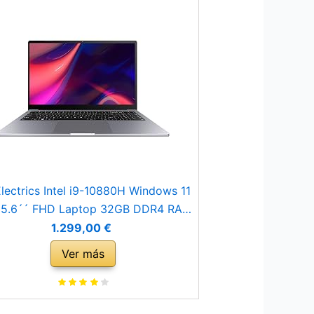
lectrics Intel i9-10880H Windows 11
15.6´´ FHD Laptop 32GB DDR4 RAM
TB NVMe 4K HDMI WIFI Bluetooth
1.299,00 €
cámara retroiluminada de metal
Ver más