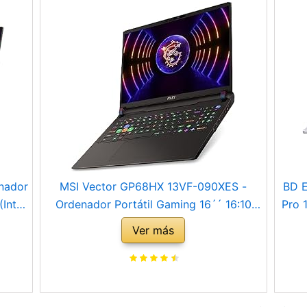
nador
MSI Vector GP68HX 13VF-090XES -
BD E
Intel
Ordenador Portátil Gaming 16´´ 16:10
Pro 
32GB
QHD+, 240Hz (Intel Core i9-13950HX,
1
Ver más
ivo)
RTX 4060-8GB, 32GB RAM, 1TB SSD, Free
TY
Dos) Black - Teclado QWERTY Español