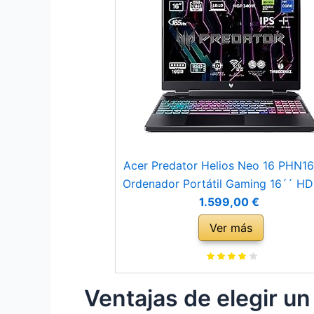
Acer Predator Helios Neo 16 PHN16
Ordenador Portátil Gaming 16´´ HD
165 Hz (Intel Core i9-13900HX, 1
1.599,00 €
RAM, 1TB SSD, NVIDIA GeForce 
Ver más
4070, Sin SO) Color Negro - Tecl
QWERTY Español
Ventajas de elegir u