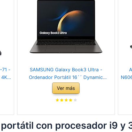
-71 -
SAMSUNG Galaxy Book3 Ultra -
A
 4K -
Ordenador Portátil 16´´ Dynamic
N606
6GB
AMOLED 2X (Intel Core i9-13th Gen,
1
Ver más
RTX
32GB RAM LPDDR5, 1TB SSD, NVIDIA
1398
ado
RTX4070, Windows11 Home) Grafito -
409
Teclado QWERTY Español
n portátil con procesador i9 