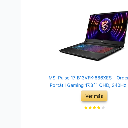
MSI Pulse 17 B13VFK-686XES - Orde
Portátil Gaming 17.3´´ QHD, 240Hz (
Core i9-13900H, RTX 4060-8GB, 
Ver más
RAM, 1TB SSD, Sin Sistema Operat
Titanium Gray - Teclado QWER
Español