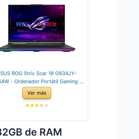
SUS ROG Strix Scar 18 G834JY-
4W - Ordenador Portátil Gaming de
8´´ WQXGA 240Hz (Intel Core i9-
Ver más
0HX, 32GB RAM, 1TB + 1TB SSD, RTX
0 16GB, Windows 11 Home) Negro -
Teclado QWERTY español
y 32GB de RAM