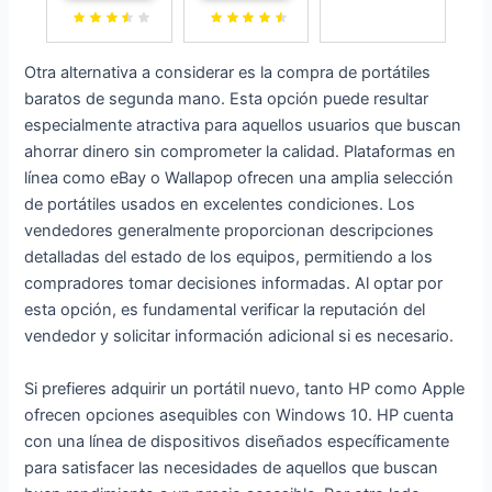
Windows 10
Convertible
portatiles 14
Pro, Intel
180°
Pulgadas 6GB
Celeron
Computadora
RAM 128GB
Otra alternativa a considerar es la compra de portátiles
Gemini Lake
Portatil J4125
ROM
baratos de segunda mano. Esta opción puede resultar
N4020, RAM
CPU 14.1'' IPS
Expansión
especialmente atractiva para aquellos usuarios que buscan
4GB / ROM
FHD Screen
SSD 1TB,
ahorrar dinero sin comprometer la calidad. Plataformas en
64GB, Teclado
8GB LPDDR4
Bluetooth 4.2
línea como eBay o Wallapop ofrecen una amplia selección
en Español
256GB SSD
USB HDMI
de portátiles usados en excelentes condiciones. Los
Portatil USB
Apoyo Ratón
vendedores generalmente proporcionan descripciones
Bluetooth 4.2
Inalambrico &
detalladas del estado de los equipos, permitiendo a los
HDMI WiFi
Pegatinas
compradores tomar decisiones informadas. Al optar por
Doble Banda
Teclado
esta opción, es fundamental verificar la reputación del
Laptop
Español-Plata
vendedor y solicitar información adicional si es necesario.
Si prefieres adquirir un portátil nuevo, tanto HP como Apple
ofrecen opciones asequibles con Windows 10. HP cuenta
con una línea de dispositivos diseñados específicamente
para satisfacer las necesidades de aquellos que buscan