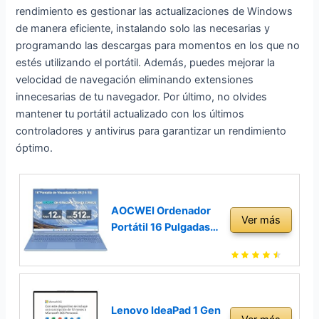
rendimiento es gestionar las actualizaciones de Windows
de manera eficiente, instalando solo las necesarias y
programando las descargas para momentos en los que no
estés utilizando el portátil. Además, puedes mejorar la
velocidad de navegación eliminando extensiones
innecesarias de tu navegador. Por último, no olvides
mantener tu portátil actualizado con los últimos
controladores y antivirus para garantizar un rendimiento
óptimo.
AOCWEI Ordenador
Ver más
Portátil 16 Pulgadas
Intel N5095 Up to
2.9Ghz, Portátil Win
11 con 5G WiFi
12+512GB SSD
Expansión 1TB
Lenovo IdeaPad 1 Gen