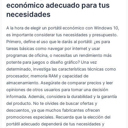
económico adecuado para tus
Webcam
GB SSD, hasta 2,7
Notebook
GHz IPS 1920 x 1080
necesidades
portátil
4K,Giratorio 180°,
(reacondici
USB3.0 * 2 Mini HDMI
A la hora de elegir un portátil económico con Windows 10,
onado)
Bluetooth WiFi
es importante considerar tus necesidades y presupuesto.
Primero, define el uso que le darás al portátil: ¿es para
tareas básicas como navegar por internet y usar
programas de oficina, o necesitas un rendimiento más
potente para juegos o diseño gráfico? Una vez
determinado, investiga las características técnicas como
procesador, memoria RAM y capacidad de
almacenamiento. Asegúrate de comparar precios y leer
opiniones de otros usuarios para tomar una decisión
informada. Además, considera la durabilidad y la garantía
del producto. No te olvides de buscar ofertas y
descuentos, ya que muchos fabricantes ofrecen
promociones especiales. Recuerda que la elección del
portátil adecuado dependerá de tus necesidades y