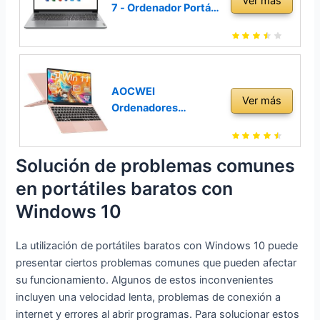
Ver más
Bluetooth 4.2
7 - Ordenador Portátil
Ventilador
15.6´´ HD (Intel
Refrigeración 1920 *
Celeron N4020, 4GB
1200 2K Pantalla-Azul
RAM, 128GB SSD,
Intel UHD Graphics
600, Incluye
AOCWEI
Ver más
Microsoft 365,
Ordenadores
Windows 11 Home en
Portatiles Intel
Modo S) Gris –
N4020 Up to 2.8Ghz,
Teclado QWERTY
Ordenador Portatil 14
Solución de problemas comunes
Español
´´ Win 11 con 5G WiFi
en portátiles baratos con
6+256GB SSD
Expansión 1TB BT 4.2
Windows 10
Mini HDMI Apoyo
Ratón Inalambrico &
La utilización de portátiles baratos con Windows 10 puede
Español Protector
presentar ciertos problemas comunes que pueden afectar
Teclado-Oro
su funcionamiento. Algunos de estos inconvenientes
incluyen una velocidad lenta, problemas de conexión a
internet y errores al abrir programas. Para solucionar estos