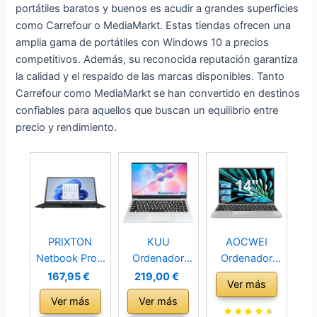
portátiles baratos y buenos es acudir a grandes superficies
como Carrefour o MediaMarkt. Estas tiendas ofrecen una
amplia gama de portátiles con Windows 10 a precios
competitivos. Además, su reconocida reputación garantiza
la calidad y el respaldo de las marcas disponibles. Tanto
Carrefour como MediaMarkt se han convertido en destinos
confiables para aquellos que buscan un equilibrio entre
precio y rendimiento.
PRIXTON
KUU
AOCWEI
Netbook Pro -
Ordenador
Ordenador
Ordenador
Portatil X3
Portátil Win 11
167,95 €
219,00 €
Ver más
portatil
Windows 11
con 5G WiFi,
Ver más
Ver más
Pantalla 14,1´´,
Pro PC Portatil
Ordenadores