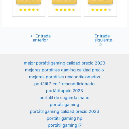
sobremesa
3470 3.2 GHz
(Intel Core i5-
(Intel Core i5-
16GB de RAM
3470, 8GB de
6400, 16 GB,
Disco SSD de
RAM, Disco de
DDR4, 480 GB,
240GB +
240 SSD+
SSD Win 10
500GB HDD
500GB HDD,
Pro
Lector DVD
Lector DVD,
←
Entrada
Entrada
Navegación
anterior
siguiente
(Reacondicion
Windows 10
WiFi,Windows
de
→
ado)
Pro ES 64)
10 Pro 64)
entradas
(Reacondicion
(Reacondicion
ado)
ado)
mejor portátil gaming calidad precio 2023
mejores portátiles gaming calidad precio
mejores portátiles reacondicionados
portátil 2 en 1 reacondicionado
portátil apple 2023
portátil de segunda mano
portátil gaming
portátil gaming calidad precio 2023
portátil gaming hp
portátil gaming i7