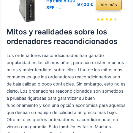
i7-3770,
Hp Elite 8300
97,00 €
Ver más
(Reacondici
16GB de
SFF -
onado)
RAM, Disco
Ordenador de
SSD 512GB,
sobremesa
Windows 10
(Intel Core
Mitos y realidades sobre los
Pro 64 bits)
i5-3470, 3.2
ordenadores reacondicionados
AZERTY
GHz, 8GB de
(Reacondici
RAM, Disco
onado)
Los ordenadores reacondicionados han ganado
SSD de
240GB +
popularidad en los últimos años, pero aún existen muchos
500GB HDD,
mitos y malentendidos sobre ellos. Uno de los mitos más
Lector,
comunes es que los ordenadores reacondicionados son
Windows 10
de baja calidad o poco confiables. Sin embargo, esto no es
Pro ES 64)
cierto. Los ordenadores reacondicionados son sometidos
(Reacondicio
a pruebas rigurosas para garantizar su buen
nado)
funcionamiento y son una opción económica para aquellos
que desean un equipo de calidad a un precio más bajo.
Otro mito es que los ordenadores reacondicionados no
vienen con garantía. Esto también es falso. Muchos