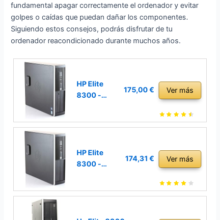
fundamental apagar correctamente el ordenador y evitar
golpes o caídas que puedan dañar los componentes.
Siguiendo estos consejos, podrás disfrutar de tu
ordenador reacondicionado durante muchos años.
HP Elite
175,00 €
Ver más
8300 -
Ordenador
de
sobremesa
(Intel Core
i7-3770,
HP Elite
174,31 €
Ver más
16GB de
8300 -
RAM, Disco
Ordenador
SSD 512GB,
de
Lector DVD,
sobremesa
Windows 10
(Intel Core
Pro)