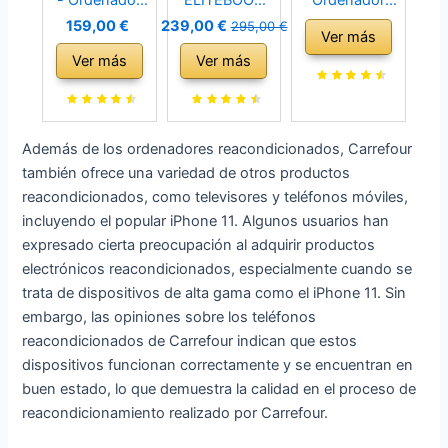
de sobremesa
840 G3 INTEL
Portátil 14
159,00 €
239,00 €
295,00 €
Ver más
(Intel Core i7-
CORE I5-
Pulgadas 8GB
Ver más
Ver más
3770, 16GB de
6200U 6ª GEN
DDR4 256GB
RAM, Disco
2.3GHZ
SSD 1 TB
SSD 240GB +
WEBCAM
Expand
500GB HDD,
16GB RAM
Celeron Intel
Además de los ordenadores reacondicionados, Carrefour
Lector DVD,
256GB SSD
N5095 (hasta
también ofrece una variedad de otros productos
Windows 10
Windows 10
2.9Ghz)
reacondicionados, como televisores y teléfonos móviles,
Pro ES 64) -
PRO 64BIT
Portátil Win 11
incluyendo el popular iPhone 11. Algunos usuarios han
Negro
(Reacondicion
con Ventilador
expresado cierta preocupación al adquirir productos
(Reacondicion
ado)
1920 * 1200
electrónicos reacondicionados, especialmente cuando se
ado)
2K FHD
trata de dispositivos de alta gama como el iPhone 11. Sin
Pantalla Dual
embargo, las opiniones sobre los teléfonos
WiFi
reacondicionados de Carrefour indican que estos
Compatibilidad
dispositivos funcionan correctamente y se encuentran en
-Rosa
buen estado, lo que demuestra la calidad en el proceso de
reacondicionamiento realizado por Carrefour.