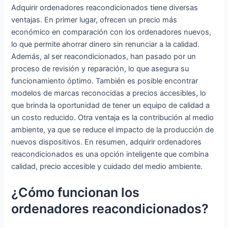
con Ventilador
Windows 10
grabadora de
Adquirir ordenadores reacondicionados tiene diversas
1920 * 1200
Pro 64 bits)
DVD
ventajas. En primer lugar, ofrecen un precio más
2K FHD
(Reacondicion
(reacondiciona
económico en comparación con los ordenadores nuevos,
Pantalla Dual
ado)
do)
lo que permite ahorrar dinero sin renunciar a la calidad.
WiFi
Además, al ser reacondicionados, han pasado por un
Compatibilidad
proceso de revisión y reparación, lo que asegura su
-Blue
funcionamiento óptimo. También es posible encontrar
modelos de marcas reconocidas a precios accesibles, lo
que brinda la oportunidad de tener un equipo de calidad a
un costo reducido. Otra ventaja es la contribución al medio
ambiente, ya que se reduce el impacto de la producción de
nuevos dispositivos. En resumen, adquirir ordenadores
reacondicionados es una opción inteligente que combina
calidad, precio accesible y cuidado del medio ambiente.
¿Cómo funcionan los
ordenadores reacondicionados?