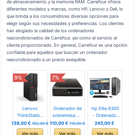
de almacenamiento y la memoria RAM. Carrefour ofrece
diferentes modelos y marcas, como HP, Lenovo y Dell, lo
que brinda a los consumidores diversas opciones para
elegir según sus necesidades y preferencias. Los clientes
han elogiado la calidad de los ordenadores
reacondicionados de Carrefour, así como el servicio al
cliente proporcionado. En general, Carrefour es una opción
confiable para aquellos que buscan un ordenador
reacondicionado a un precio asequible.
9%
7%
Lenovo
Ordenador de
Hp Elite 8300
ThinkStation
sobremesa HP
- Ordenador
M700 SFF -
Elite 8300 SFF
de sobremesa
138,00 €
110,00 €
245,00 €
152,00 €
119,00 €
Ordenador de
(Intel Core i5-
+ Monitor 24''
Ver más
Ver más
Ver más