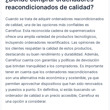
Dactilares
Windows 10
de
reacondicionados de calidad?
Teclado
Pro + Office
escritorio I5
Retroilumin
2021
6500 Ram
ado
(Reacondici
Cuando se trata de adquirir ordenadores reacondicionados
16 Gb SSD
WiFi+BT
onado)
500 GB
de calidad, una de las opciones más confiables es
Laptop
Microsoft
Carrefour. Esta reconocida cadena de supermercados
Office y
ofrece una amplia variedad de productos tecnológicos,
Windows 11
incluyendo ordenadores recertificados. Las opiniones de
tarjeta de
los clientes respaldan la calidad de estos productos,
red Wi-Fi
destacando su buen rendimiento y durabilidad. Además,
(reacondici
Carrefour cuenta con garantías y políticas de devolución
onado)
que brindan tranquilidad a los compradores. Es importante
tener en cuenta que los ordenadores reacondicionados
son una alternativa más económica y sostenible, ya que
permiten aprovechar dispositivos que han sido renovados
y puestos a punto. En definitiva, si estás buscando un
ordenador de calidad a un precio accesible, Carrefour es
una opción a considerar.