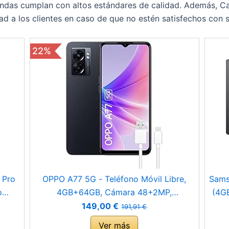
ndas cumplan con altos estándares de calidad. Además, Car
dad a los clientes en caso de que no estén satisfechos con
22%
 Pro
OPPO A77 5G - Teléfono Móvil Libre,
Sams
o
4GB+64GB, Cámara 48+2MP,
(4G
Smartphone Android, Batería 5000mAh,
An
149,00 €
191,91 €
Batería 5000mAh, Carga Rápida 33W,
Ver más