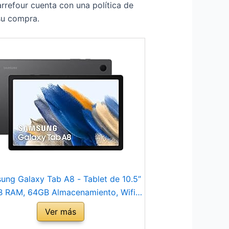
refour cuenta con una política de
 su compra.
ung Galaxy Tab A8 - Tablet de 10.5”
B RAM, 64GB Almacenamiento, Wifi,
droid 12) Gris - Versión española
Ver más