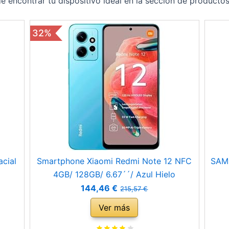
 encontrar tu dispositivo ideal en la sección de producto
32%
acial
Smartphone Xiaomi Redmi Note 12 NFC
SAMS
4GB/ 128GB/ 6.67´´/ Azul Hielo
144,46 €
215,57 €
Ver más